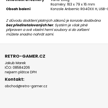
Rozměry: 163 x 79 x 16 mm
Obsah balení
Konzole Anbernic RG40XX H, USB-C
Z důvodu dodržení platných zákonů je konzole dodávána
bez předinstalovaných her
. Systém je však plně
připraven a své vlastní herní soubory si do zařízení
můžete snadno nahrát sami.
Z
á
RETRO-GAMER.CZ
p
Jakub Marek
a
IČO: 08584206
t
nejsem plátce DPH
í
Kontakt:
obchod@retro-gamer.cz