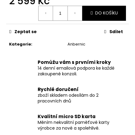
2 599 Kč
č
u
Měrná
DO KOŠÍKU
j
cena:
e
m
Zeptat se
Sdílet
e
Kategorie
:
Anbernic
Pomůžu vám s prvními kroky
14 denní emailová podpora ke každé
zakoupené konzoli.
Rychlé doručení
zboží skladem odesílám do 2
pracovních dnů
Kvalitní micro SD karta
Měním nekvalitní paměťové karty
výrobce za nové a spolehlivé.