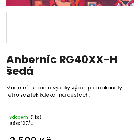
a
j
í
t
?
Anbernic RG40XX-H
šedá
HLEDAT
Moderní funkce a vysoký výkon pro dokonalý
retro zážitek kdekoli na cestách.
D
o
p
Skladem
(1 ks)
o
Kód:
107/G
r
u