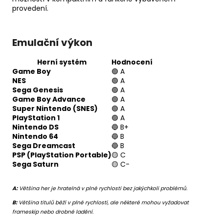
provedení.
Emulační výkon
Herní systém
Hodnocení
Game Boy
🟢 A
NES
🟢 A
Sega Genesis
🟢 A
Game Boy Advance
🟢 A
Super Nintendo (SNES)
🟢 A
PlayStation 1
🟢 A
Nintendo DS
🔵 B+
Nintendo 64
🔵 B
Sega Dreamcast
🔵 B
PSP (PlayStation Portable)
🟡 C
Sega Saturn
🟡 C-
A:
Většina her je hratelná v plné rychlosti bez jakýchkoli problémů.
B:
Většina titulů běží v plné rychlosti, ale některé mohou vyžadovat
frameskip nebo drobné ladění.