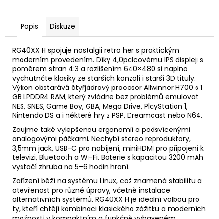
Popis
Diskuze
RG40XX H spojuje nostalgii retro her s praktickým
moderním provedením. Díky 4,0palcovému IPS displeji s
poměrem stran 4:3 a rozlišením 640×480 si naplno
vychutnáte klasiky ze starších konzolí i starší 3D tituly.
Výkon obstarává čtyřjádrový procesor Allwinner H700 s 1
GB LPDDR4 RAM, který zvládne bez problémů emulovat
NES, SNES, Game Boy, GBA, Mega Drive, PlayStation 1,
Nintendo DS a i některé hry z PSP, Dreamcast nebo N64.
Zaujme také vylepšenou ergonomií a podsvícenými
analogovými páčkami. Nechybí stereo reproduktory,
3,5mm jack, USB-C pro nabíjení, miniHDMI pro připojení k
televizi, Bluetooth a Wi-Fi. Baterie s kapacitou 3200 mAh
vystačí zhruba na 5–6 hodin hraní.
Zařízení běží na systému Linux, což znamená stabilitu a
otevřenost pro různé úpravy, včetně instalace
alternativních systémů. RG40XX H je ideální volbou pro
ty, kteří chtějí kombinaci klasického zážitku a moderních
možností v kompaktním a funkčně vybaveném