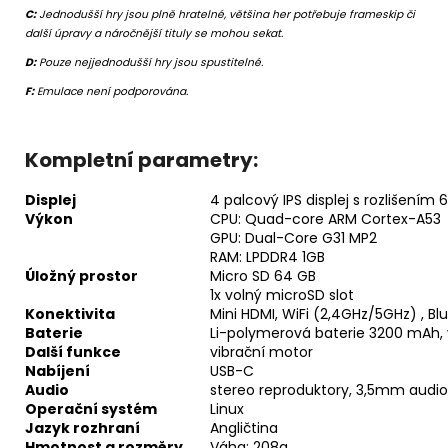
C:
Jednodušší hry jsou plně hratelné, většina her potřebuje frameskip či
další úpravy a náročnější tituly se mohou sekat.
D:
Pouze nejjednodušší hry jsou spustitelné.
F:
Emulace není podporována.
Kompletní parametry:
Displej
4 palcový IPS displej s rozlišením
Výkon
CPU: Quad-core ARM Cortex-A53
GPU: Dual-Core G31 MP2
RAM: LPDDR4 1GB
Úložný prostor
Micro SD 64 GB
1x volný microSD slot
Konektivita
Mini HDMI, WiFi (2,4GHz/5GHz) , Bl
Baterie
Li-polymerová baterie 3200 mAh, 
Další funkce
vibrační motor
Nabíjení
USB-C
Audio
stereo reproduktory, 3,5mm audio
Operační systém
Linux
Jazyk rozhraní
Angličtina
Hmotnost a rozměry
Váha: 208g