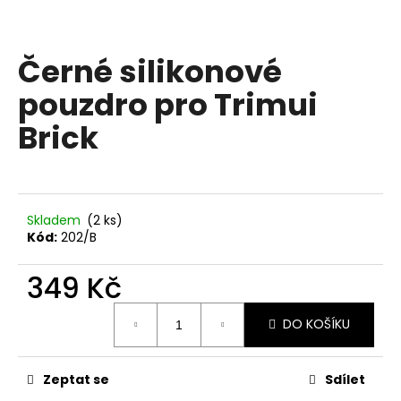
a
j
Černé silikonové
í
t
pouzdro pro Trimui
?
Brick
HLEDAT
Skladem
(2 ks)
Kód:
202/B
349 Kč
D
o
Měrná
p
DO KOŠÍKU
cena:
o
r
Zeptat se
Sdílet
u