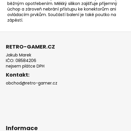
běžným opotřebením. Měkký silikon zajišťuje příjemný
úchop a zároveň nebrání přístupu ke konektorům ani
ovládacím prvkům. Součástí balení je také poutko na
zápěstí.
Z
á
RETRO-GAMER.CZ
p
Jakub Marek
a
IČO: 08584206
t
nejsem plátce DPH
í
Kontakt:
obchod@retro-gamer.cz
Informace