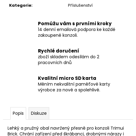
č
Kategorie
:
Příslušenství
u
j
e
Pomůžu vám s prvními kroky
m
14 denní emailová podpora ke každé
e
zakoupené konzoli.
Rychlé doručení
zboží skladem odesílám do 2
pracovních dnů
Kvalitní micro SD karta
Měním nekvalitní paměťové karty
výrobce za nové a spolehlivé.
Popis
Diskuze
Lehký a pružný obal navržený přesně pro konzoli Trimui
Brick. Chrání zařízení před škrábanci, drobnými nárazy i