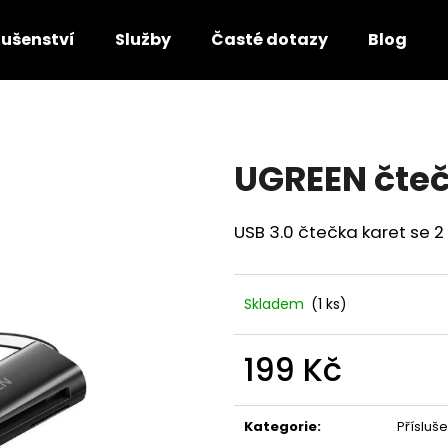
lušenství
Služby
Časté dotazy
Blog
Co potřebujete najít?
UGREEN čte
HLEDAT
USB 3.0 čtečka karet se 2
Doporučujeme
Skladem
(1 ks)
199 Kč
Měrná
cena:
Kategorie
:
Přísluše