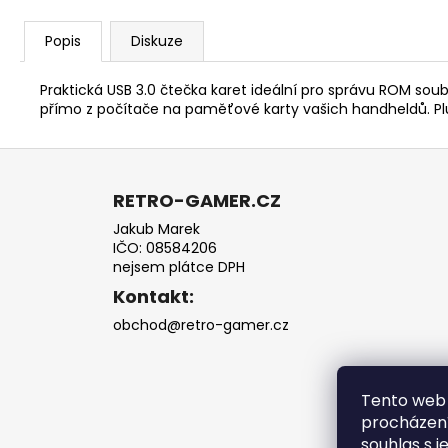
Popis
Diskuze
Praktická USB 3.0 čtečka karet ideální pro správu ROM so
přímo z počítače na paměťové karty vašich handheldů. Plu
Z
á
RETRO-GAMER.CZ
p
Jakub Marek
a
IČO: 08584206
t
nejsem plátce DPH
í
Kontakt:
obchod@retro-gamer.cz
Tento web 
procházení
souhlas s j