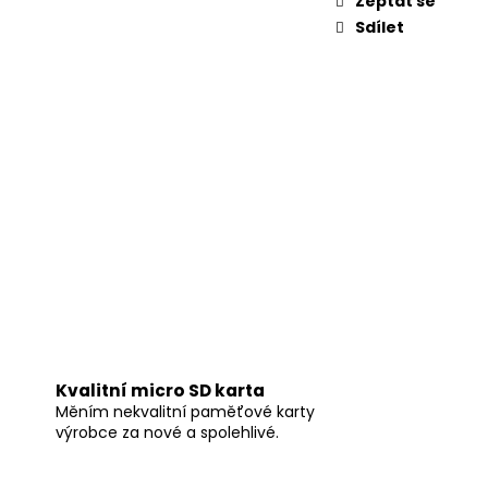
Zeptat se
Sdílet
Kvalitní micro SD karta
Měním nekvalitní paměťové karty
výrobce za nové a spolehlivé.