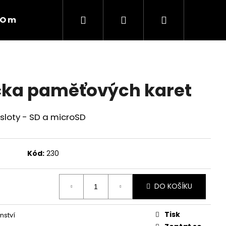
Hledat
Přihlášení
Nákupní
O mně
košík
čka paměťových karet
 sloty - SD a microSD
Kód:
230
DO KOŠÍKU
Tisk
nství