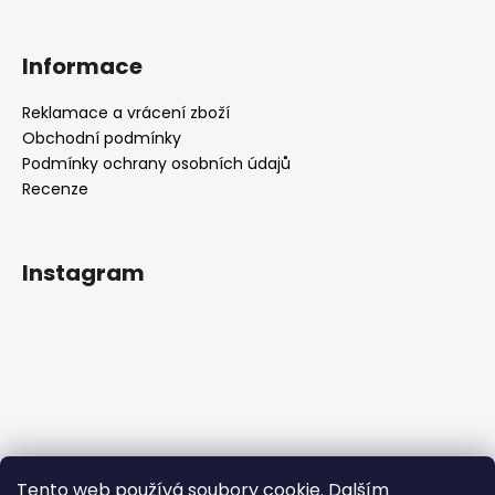
a
j
Informace
í
t
Reklamace a vrácení zboží
?
Obchodní podmínky
Podmínky ochrany osobních údajů
Recenze
HLEDAT
Instagram
D
o
p
o
r
u
Tento web používá soubory cookie. Dalším