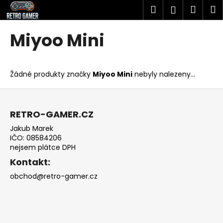
K
Přejít
Hledat
Náku
M
Přihlášen
na
o
obsah
Zpět
Zpět
košík
š
Miyoo Mini
í
C
k
o
Žádné produkty značky
Miyoo Mini
nebyly nalezeny...
p
o
Z
t
á
RETRO-GAMER.CZ
ř
p
Jakub Marek
e
a
IČO: 08584206
b
t
nejsem plátce DPH
u
í
Kontakt:
j
obchod@retro-gamer.cz
e
t
e
n